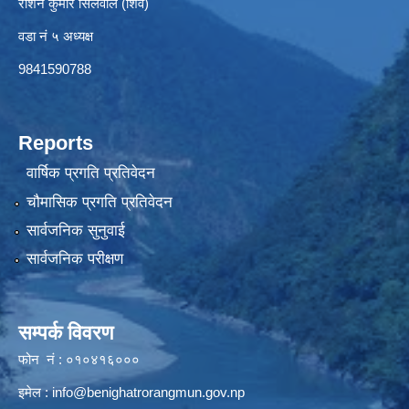
रोशन कुमार सिलवाल (शिव)
वडा नं ५ अध्यक्ष
9841590788
Reports
वार्षिक प्रगति प्रतिवेदन
चौमासिक प्रगति प्रतिवेदन
सार्वजनिक सुनुवाई
सार्वजनिक परीक्षण
सम्पर्क विवरण
फोन नं : ०१०४१६०००
इमेल :
info@benighatrorangmun.gov.np