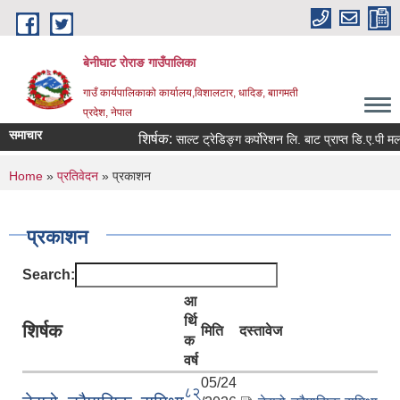
Skip to main content
बेनीघाट रोराङ गाउँपालिका
गाउँ कार्यपालिकाको कार्यालय,विशालटार, धादिङ, बाागमती
प्रदेश, नेपाल
समाचार
शिर्षक:
साल्ट ट्रेडिङ्ग कर्पोरेशन लि. बाट प्राप्त डि.ए.पी मलको
You are here
Home
»
प्रतिवेदन
» प्रकाशन
प्रकाशन
Search:
आ
र्थि
शिर्षक
मिति
दस्तावेज
क
वर्ष
05/24
८२्