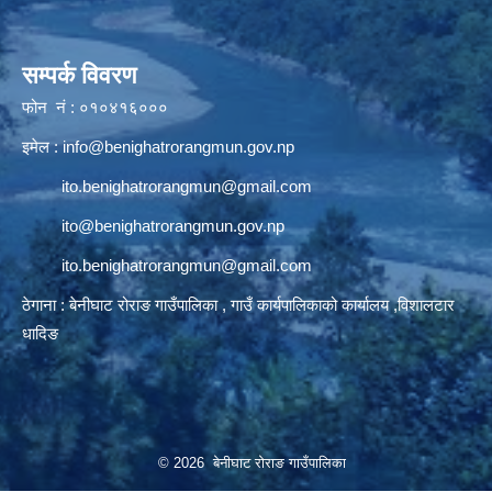
सम्पर्क विवरण
फोन नं : ०१०४१६०००
इमेल :
info@benighatrorangmun.gov.np
ito.benighatrorangmun@gmail.com
ito@benighatrorangmun.gov.np
ito.benighatrorangmun@gmail.com
ठेगाना : बेनीघाट रोराङ गाउँपालिका , गाउँ कार्यपालिकाको कार्यालय ,विशालटार
धादिङ
© 2026 बेनीघाट रोराङ गाउँपालिका