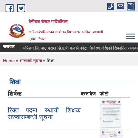
Skip to main content
बेनीघाट रोराङ गाउँपालिका
गाउँ कार्यपालिकाको कार्यालय,विशालटार, धादिङ, बाागमती
प्रदेश, नेपाल
समाचार
िङ्ग कर्पोरेशन लि. बाट प्राप्त डि.ए.पी मलको कोटा निर्धारण गरिएको सिफारिस सम्बन्धमा ।
You are here
Home
»
शाखाको सूचना
» शिक्षा
शिक्षा
शिर्षक
दस्तावेज
फोटो
रिक्त पदमा स्थायी शिक्षक
सरुवासम्बन्धी सूचना