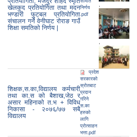
प्रतियोगिता, मजदुर शहिद स्मृति
समिति
,
खेलकुद प्रतियोगिता तथा मदन
निर्णय
भण्डारी फुटबल प्रतियोगिता
.pdf
संचालन गर्ने वेनीघाट रोराङ गाउँ
शिक्षा समतिको निर्णय |
,
प्रदेश
सरकारको
स्रोतबाट
शिक्षक,स.का,विद्यालय कर्मचारी
प्रदान
तथा का.स को बैशाख,जेठ र
गरिने
असार महिनाको त.भ + विविध
स.का
निकासा - २०७६/७७ सबै
हरुको
विद्यालय
लागि
प्रोत्साहन
भत्ता.pdf