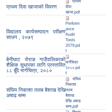
प्रथम
प्रथम दिवा खाजाको विवरण
दीवा
खाजा.pdf
Perform
ance
विद्यालय कार्यसम्पादन परीक्षण
Audit
साधन , २०७९
Tools
2079.pd
f
बेनीघाट रोराङ गाउँपालिकाको
मार्गचित्र
शैक्षिक सुधारका लागि प्रस्तावित
२०८०.pd
८८ बुँदे मार्गचित्र, २०८०
f
संघिय
निकाशा
संघिय निकाशा तलब बैशाख देखि
तलब
अषाढ सम्म
बैशाख
देखि अषाढ
सम्म.pdf