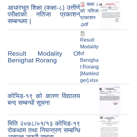
कक्षा ८
आधारभूत शिक्षा (कक्षा-८) उत्तीर्ण
को नतिजा
परीक्षाको नतिजा प्रकाशन
प्रकाशन
सम्बन्धमा |
.pdf
Result
Modality
Result Modality Of
of
Benighat Rorang
Benigha
t Rorang
[Markled
ger].xlsx
कोभिड-१९ को कारण विद्यालय
बन्द सम्बन्धी सूचना
मिति २०७८/०१/१३ कोभिड-१९
रोकथाम तथा नियन्त्रण सम्बन्धि
अत्यन्त जरुरी सूचना