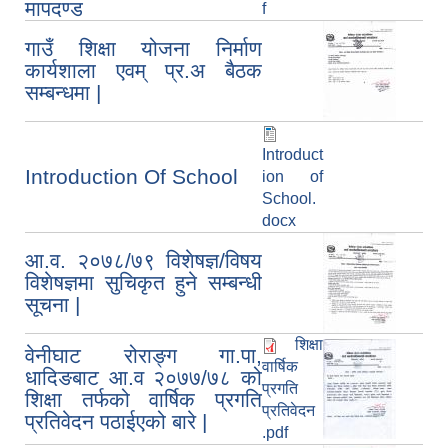
मापदण्ड
f
गाउँ शिक्षा योजना निर्माण
कार्यशाला एवम् प्र.अ बैठक
सम्बन्धमा |
Introduct
Introduction Of School
ion of
School.
docx
आ.व. २०७८/७९ विशेषज्ञ/विषय
विशेषज्ञमा सुचिकृत हुने सम्बन्धी
सूचना |
शिक्षा
वेनीघाट रोराङ्ग गा.पा,
वार्षिक
धादिङबाट आ.व २०७७/७८ को
प्रगति
शिक्षा तर्फको वार्षिक प्रगति
प्रतिवेदन
प्रतिवेदन पठाईएको बारे |
.pdf