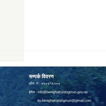
सम्पर्क विवरण
फोन नं : ०१०४१६०००
इमेल :
info@benighatrorangmun.gov.np
ito.benighatrorangmun@gmail.com