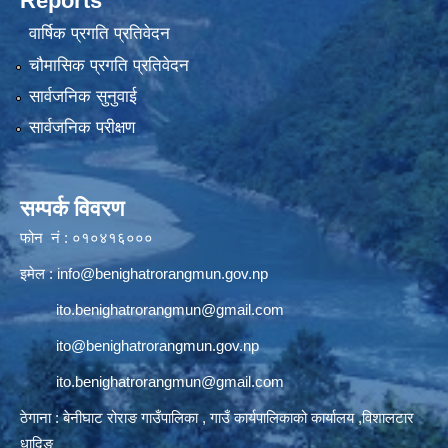
Reports
वार्षिक प्रगति प्रतिवेदन
चौमासिक प्रगति प्रतिवेदन
सार्वजनिक सुनुवाई
सार्वजनिक परीक्षण
सम्पर्क विवरण
फोन नं : ०१०४१६०००
इमेल :
info@benighatrorangmun.gov.np
ito.benighatrorangmun@gmail.com
ito@benighatrorangmun.gov.np
ito.benighatrorangmun@gmail.com
ठेगाना : बेनीघाट रोराङ गाउँपालिका , गाउँ कार्यपालिकाको कार्यालय ,विशालटार
धादिङ