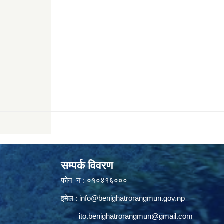
सम्पर्क विवरण
फोन नं : ०१०४१६०००
इमेल :
info@benighatrorangmun.gov.np
ito.benighatrorangmun@gmail.com