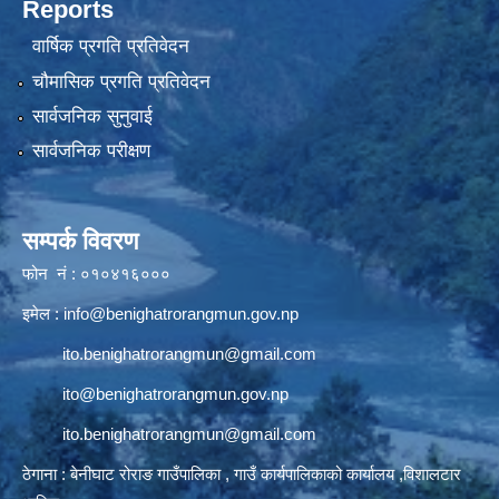
Reports
वार्षिक प्रगति प्रतिवेदन
चौमासिक प्रगति प्रतिवेदन
सार्वजनिक सुनुवाई
सार्वजनिक परीक्षण
सम्पर्क विवरण
फोन नं : ०१०४१६०००
इमेल :
info@benighatrorangmun.gov.np
ito.benighatrorangmun@gmail.com
ito@benighatrorangmun.gov.np
ito.benighatrorangmun@gmail.com
ठेगाना : बेनीघाट रोराङ गाउँपालिका , गाउँ कार्यपालिकाको कार्यालय ,विशालटार