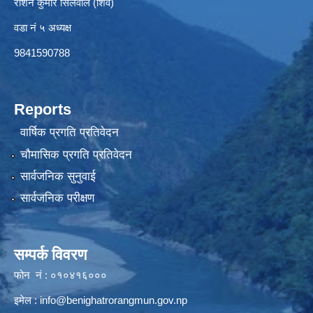
रोशन कुमार सिलवाल (शिव)
वडा नं ५ अध्यक्ष
9841590788
Reports
वार्षिक प्रगति प्रतिवेदन
चौमासिक प्रगति प्रतिवेदन
सार्वजनिक सुनुवाई
सार्वजनिक परीक्षण
सम्पर्क विवरण
फोन नं : ०१०४१६०००
इमेल :
info@benighatrorangmun.gov.np