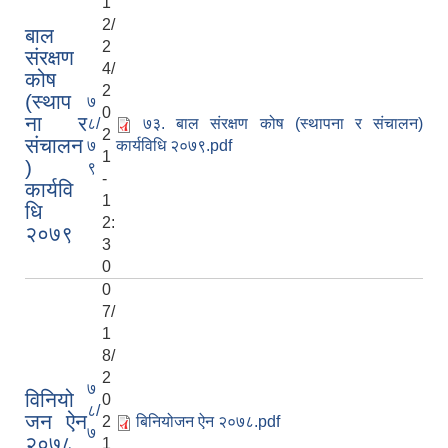
1
2/
बाल
2
संरक्षण
4/
कोष
2
(स्थाप
७
0
ना र
८/
७३. बाल संरक्षण कोष (स्थापना र संचालन)
2
संचालन
७
कार्यविधि २०७९.pdf
1
)
९
-
कार्यवि
1
धि
2:
२०७९
3
0
0
7/
1
8/
2
७
विनियो
0
८/
जन ऐन
2
बिनियोजन ऐन २०७८.pdf
७
२०७८
1