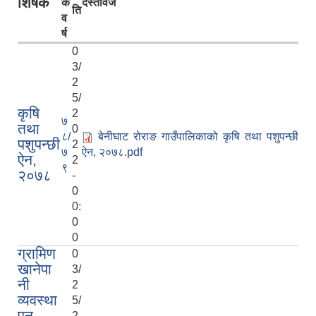
शिर्षक
क
दस्तावेज
ति
व
र्ष
0
3/
2
5/
कृषि
2
७
तथा
0
८/
बेनीघाट रोराङ गाउँपालिकाको कृषि तथा पशुपन्छी
पशुपन्छी
2
७
ऐन, २०७८.pdf
ऐन,
2
९
२०७८
-
0
0:
0
0
ग्रामिण
0
खानेपा
3/
नी
2
व्यवस्था
5/
पन
2