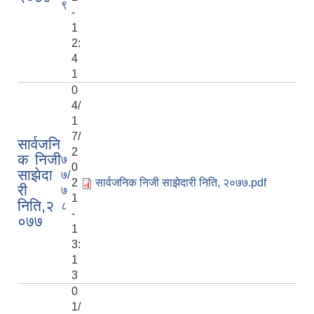
९
-
1
2:
4
1
0
4/
1
7/
सार्वजनि
2
क निजी
७
0
साझेदा
७/
2
सार्वजनिक निजी साझेदारी निति, २०७७.pdf
री
७
1
निति,२
८
-
०७७
1
3:
1
3
0
1/