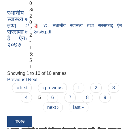
0
8/
स्थानीय
2
स्वास्थ्य
७
0
तथा
८/
५२. स्थानीय स्वास्थ्य तथा सरसफाई ऐन
2
सरसफा
७
२०७७.pdf
2
ई ऐन
९
-
२०७७
1
5:
5
1
Showing 1 to 10 of 10 entries
Previous
1
Next
Pages
« first
‹ previous
1
2
3
4
5
6
7
8
9
next ›
last »
more