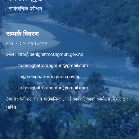
सार्वजनिक परीक्षण
सम्पर्क विवरण
फोन नं : ०१०४१६०००
इमेल :
info@benighatrorangmun.gov.np
ito.benighatrorangmun@gmail.com
ito@benighatrorangmun.gov.np
ito.benighatrorangmun@gmail.com
ठेगाना : बेनीघाट रोराङ गाउँपालिका , गाउँ कार्यपालिकाको कार्यालय ,विशालटार
धादिङ