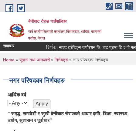
Skip to main content
बेनीघाट रोराङ गाउँपालिका
गाउँ कार्यपालिकाको कार्यालय,विशालटार, धादिङ, बाागमती
प्रदेश, नेपाल
समाचार
शिर्षक:
साल्ट ट्रेडिङ्ग कर्पोरेशन लि. बाट प्राप्त डि.ए.पी मलको
You are here
Home
»
सूचना तथा जानकारी
»
निर्णयहरु
» नगर परिषदका निर्णयहरु
नगर परिषदका निर्णयहरु
आर्थिक वर्ष
" समृद्ध, समावेशी र सुखी बेनीघाट रोराङको आधार कृषि, शिक्षा, स्वास्थ्य,
उधोग, सुशासन र पूर्वाधार"
.