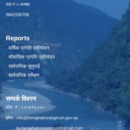
वडा नं ५ अध्यक्ष
9841590788
Reports
वार्षिक प्रगति प्रतिवेदन
चौमासिक प्रगति प्रतिवेदन
सार्वजनिक सुनुवाई
सार्वजनिक परीक्षण
सम्पर्क विवरण
फोन नं : ०१०४१६०००
इमेल :
info@benighatrorangmun.gov.np
ito.benighatrorangmun@gmail.com