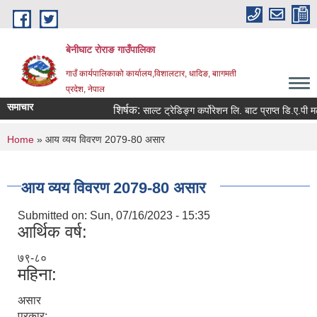
Skip to main content
बेनीघाट रोराङ गाउँपालिका
गाउँ कार्यपालिकाको कार्यालय,विशालटार, धादिङ, बाागमती
प्रदेश, नेपाल
समाचार
शिर्षक:
साल्ट ट्रेडिङ्ग कर्पोरेशन लि. बाट प्राप्त डि.ए.पी मलक
You are here
Home
» आय व्यय विवरण 2079-80 असार
आय व्यय विवरण 2079-80 असार
Submitted on:
Sun, 07/16/2023 - 15:35
आर्थिक वर्ष:
७९-८०
महिना:
असार
प्रकार: