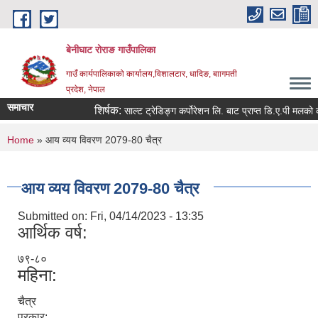
Skip to main content
बेनीघाट रोराङ गाउँपालिका
गाउँ कार्यपालिकाको कार्यालय,विशालटार, धादिङ, बाागमती
प्रदेश, नेपाल
समाचार
शिर्षक:
साल्ट ट्रेडिङ्ग कर्पोरेशन लि. बाट प्राप्त डि.ए.पी मलको कोटा
You are here
Home
» आय व्यय विवरण 2079-80 चैत्र
आय व्यय विवरण 2079-80 चैत्र
Submitted on:
Fri, 04/14/2023 - 13:35
आर्थिक वर्ष:
७९-८०
महिना:
चैत्र
प्रकार: