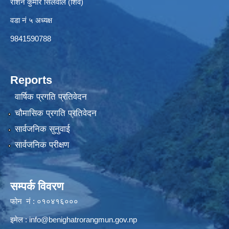
रोशन कुमार सिलवाल (शिव)
वडा नं ५ अध्यक्ष
9841590788
Reports
वार्षिक प्रगति प्रतिवेदन
चौमासिक प्रगति प्रतिवेदन
सार्वजनिक सुनुवाई
सार्वजनिक परीक्षण
सम्पर्क विवरण
फोन नं : ०१०४१६०००
इमेल :
info@benighatrorangmun.gov.np